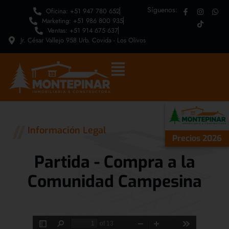
Síguenos:
Oficina: +51 947 780 652
Marketing: +51 986 800 935
Ventas: +51 914 675 637
Jr. César Vallejo 958 Urb. Covida - Los Olivos
Información Legal
Precios 2026
Partida - Compra a la
Comunidad Campesina