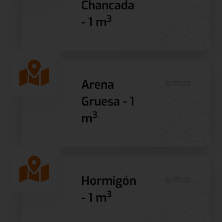
Chancada
3
- 1 m
Arena
S/ 70.00
Gruesa - 1
3
m
Hormigón
S/ 70.00
3
- 1 m