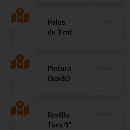
Palos
S/ 16.00
de 3 mt
Pintura
S/ 25.00
(balde)
Rodillo
S/ 20.00
Toro 9''