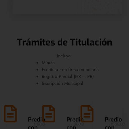
Trámites de Titulación
Incluye:
Minuta
Escritura con firma en notaría
Registro Predial (HR – PR)
Inscripción Municipal
Predio
Predio
Predio
S/
S/
S/
1100.00
1300.00
1500.00
con
con
con