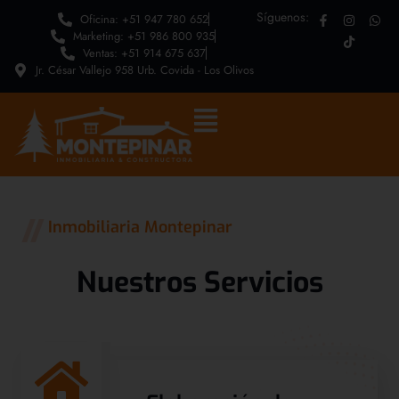
Síguenos:
Oficina: +51 947 780 652
Marketing: +51 986 800 935
Ventas: +51 914 675 637
Jr. César Vallejo 958 Urb. Covida - Los Olivos
Inmobiliaria Montepinar
Nuestros Servicios