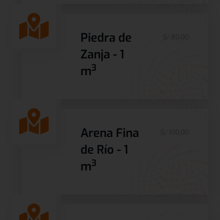
Piedra de
S/ 80.00
Zanja - 1
3
m
Arena Fina
S/ 100.00
de Río - 1
3
m