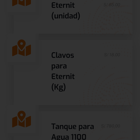
Eternit
S/ 65.00
(unidad)
Clavos
S/ 18.00
para
Eternit
(Kg)
Tanque para
S/ 780.00
Agua 1100