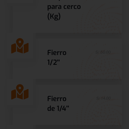
para cerco
(Kg)
Fierro
S/ 50.00
1/2''
Fierro
S/ 14.00
de 1/4''