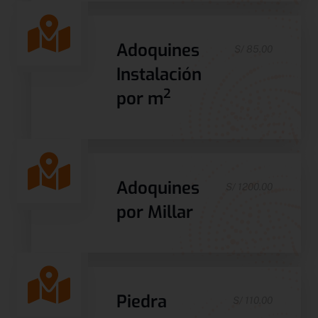
Adoquines
S/ 85.00
Instalación
2
por m
Adoquines
S/ 1200.00
por Millar
Piedra
S/ 110.00