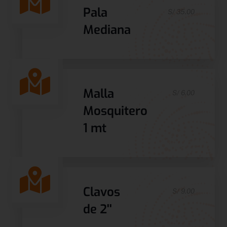
Pala
S/ 35.00
Mediana
Malla
S/ 6.00
Mosquitero
1 mt
Clavos
S/ 9.00
de 2''