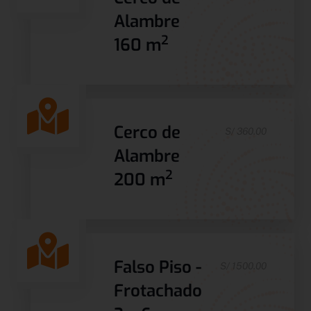
Alambre
2
160 m
Cerco de
S/ 360.00
Alambre
2
200 m
Falso Piso -
S/ 1500.00
Frotachado