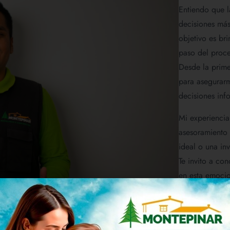
Entiendo que l
decisiones más
objetivo es br
paso del proce
Desde la primer
para asegurarm
decisiones inf
Mi experiencia
asesoramiento 
ideal o una inv
Te invito a con
en esta emocio
Estoy aquí par
¡Hablemos y c
Contáctame a