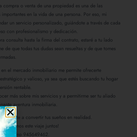
a compra o venta de una propiedad es una de las
 importantes en la vida de una persona. Por eso, mi
indar un servicio personalizado, guiándote a través de cada
so con profesionalismo y dedicación.
a consulta hasta la firma del contrato, estaré a tu lado
e de que todas tus dudas sean resueltas y de que tomes
ormadas.
 en el mercado inmobiliario me permite ofrecerte
estratégico y valioso, ya sea que estés buscando tu hogar
ersión rentable.
ocer más sobre mis servicios y a permitirme ser tu aliado
nante aventura inmobiliaria.
a ayudarte a convertir tus sueños en realidad.
omencemos este viaje juntos!
hora mismo 945649462.