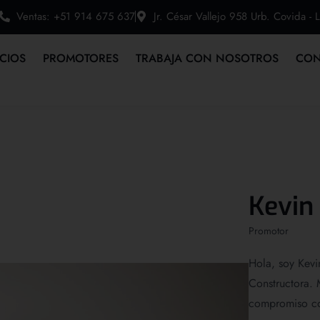
Ventas: +51 914 675 637
Jr. César Vallejo 958 Urb. Covida - 
ICIOS
PROMOTORES
TRABAJA CON NOSOTROS
CON
Kevin
Promotor
Hola, soy Kevi
Constructora. 
compromiso con