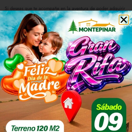
Si deseas que te acompañe en la aventura de poder adquirir
ese lugar soñado. ¡Contáctame ahora mismo!
Soy Rosa Chunga y mi teléfono es 946631952.
Con gusto y dedicación, te atenderé.
Teléfono:
+51 946 631 952