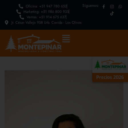
Síguenos:
Oficina: +51 947 780 652
Marketing: +51 986 800 935
Ventas: +51 914 675 637
Jr. César Vallejo 958 Urb. Covida - Los Olivos
Precios 2026